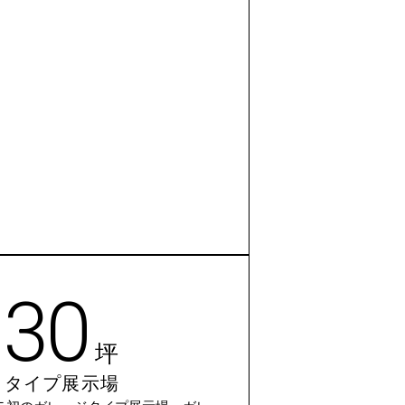
30
坪
タイプ展示場