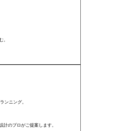
む。
プランニング。
設計のプロがご提案します。