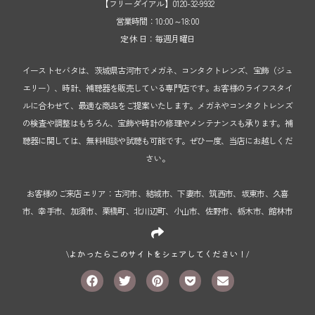
【フリーダイアル】0120-32-9932
営業時間：10:00～18:00
定 休 日：毎週月曜日
イーストセバタは、茨城県古河市でメガネ、コンタクトレンズ、宝飾（ジュ
エリー）、時計、補聴器を販売している専門店です。お客様のライフスタイ
ルに合わせて、最適な商品をご提案いたします。メガネやコンタクトレンズ
の検査や調整はもちろん、宝飾や時計の修理やメンテナンスも承ります。補
聴器に関しては、無料相談や試聴も可能です。ぜひ一度、当店にお越しくだ
さい。
お客様のご来店エリア：古河市、結城市、下妻市、筑西市、坂東市、久喜
市、幸手市、加須市、栗橋町、北川辺町、小山市、佐野市、栃木市、館林市
\よかったらこのサイトをシェアしてください！/