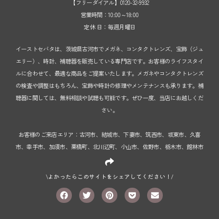
【フリーダイアル】0120-32-9932
営業時間：10:00～18:00
定 休 日：毎週月曜日
イーストセバタは、茨城県古河市でメガネ、コンタクトレンズ、宝飾（ジュ
エリー）、時計、補聴器を販売している専門店です。お客様のライフスタイ
ルに合わせて、最適な商品をご提案いたします。メガネやコンタクトレンズ
の検査や調整はもちろん、宝飾や時計の修理やメンテナンスも承ります。補
聴器に関しては、無料相談や試聴も可能です。ぜひ一度、当店にお越しくだ
さい。
お客様のご来店エリア：古河市、結城市、下妻市、筑西市、坂東市、久喜
市、幸手市、加須市、栗橋町、北川辺町、小山市、佐野市、栃木市、館林市
\よかったらこのサイトをシェアしてください！/