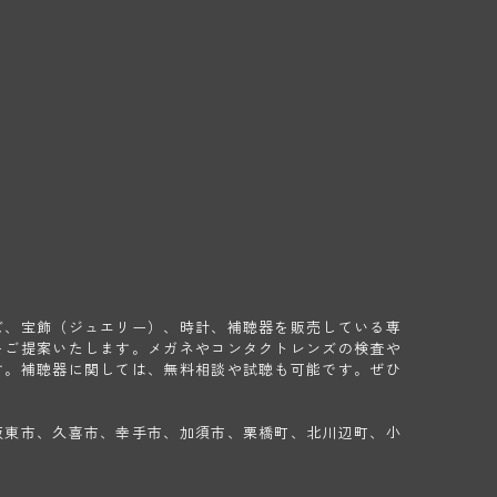
ズ、宝飾（ジュエリー）、時計、補聴器を販売している専
をご提案いたします。メガネやコンタクトレンズの検査や
す。補聴器に関しては、無料相談や試聴も可能です。ぜひ
坂東市、久喜市、幸手市、加須市、栗橋町、北川辺町、小