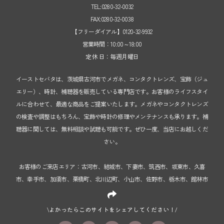
TEL:0280-32-0032
FAX:0280-32-0038
【フリーダイアル】0120-32-9932
営業時間：10:00～18:00
定 休 日：毎週月曜日
イーストセバタは、茨城県古河市でメガネ、コンタクトレンズ、宝飾（ジュ
エリー）、時計、補聴器を販売している専門店です。お客様のライフスタイ
ルに合わせて、最適な商品をご提案いたします。メガネやコンタクトレンズ
の検査や調整はもちろん、宝飾や時計の修理やメンテナンスも承ります。補
聴器に関しては、無料相談や試聴も可能です。ぜひ一度、当店にお越しくだ
さい。
お客様のご来店エリア：古河市、結城市、下妻市、筑西市、坂東市、久喜
市、幸手市、加須市、栗橋町、北川辺町、小山市、佐野市、栃木市、館林市
\よかったらこのサイトをシェアしてください！/