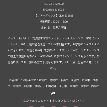
TEL:0280-32-0032
FAX:0280-32-0038
【フリーダイアル】0120-32-9932
営業時間：10:00～18:00
定 休 日：毎週月曜日
イーストセバタは、茨城県古河市でメガネ、コンタクトレンズ、宝飾（ジュ
エリー）、時計、補聴器を販売している専門店です。お客様のライフスタイ
ルに合わせて、最適な商品をご提案いたします。メガネやコンタクトレンズ
の検査や調整はもちろん、宝飾や時計の修理やメンテナンスも承ります。補
聴器に関しては、無料相談や試聴も可能です。ぜひ一度、当店にお越しくだ
さい。
お客様のご来店エリア：古河市、結城市、下妻市、筑西市、坂東市、久喜
市、幸手市、加須市、栗橋町、北川辺町、小山市、佐野市、栃木市、館林市
\よかったらこのサイトをシェアしてください！/