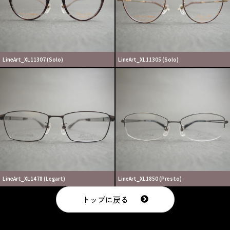
LineArt_XL11307 (Solo)
LineArt_XL11305 (Solo)
LineArt_XL1478 (Legart)
LineArt_XL1850 (Presto)
トップに戻る