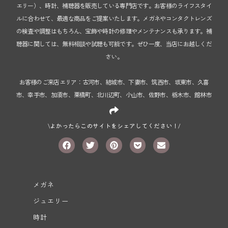
エリー）、時計、補聴器を販売している専門店です。お客様のライフスタイ
ルに合わせて、最適な商品をご提案いたします。メガネやコンタクトレンズ
の検査や調整はもちろん、宝飾や時計の修理やメンテナンスも承ります。補
聴器に関しては、無料相談や試聴も可能です。ぜひ一度、当店にお越しくだ
さい。
お客様のご来店エリア：古河市、結城市、下妻市、筑西市、坂東市、久喜
市、幸手市、加須市、栗橋町、北川辺町、小山市、佐野市、栃木市、館林市
\よかったらこのサイトをシェアしてください！/
メガネ
ジュエリー
時計