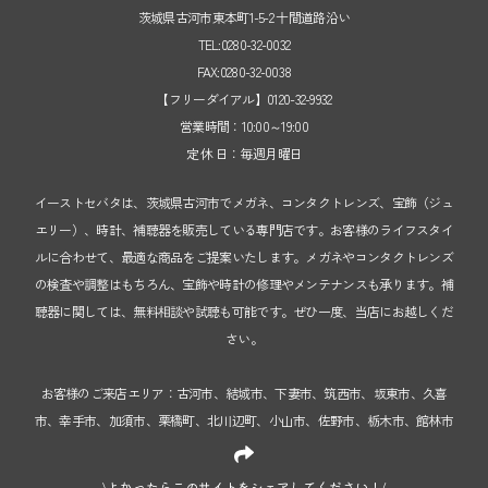
茨城県古河市東本町1-5-2 十間道路沿い
TEL:0280-32-0032
FAX:0280-32-0038
【フリーダイアル】0120-32-9932
営業時間：10:00～19:00
定 休 日：毎週月曜日
イーストセバタは、茨城県古河市でメガネ、コンタクトレンズ、宝飾（ジュ
エリー）、時計、補聴器を販売している専門店です。お客様のライフスタイ
ルに合わせて、最適な商品をご提案いたします。メガネやコンタクトレンズ
の検査や調整はもちろん、宝飾や時計の修理やメンテナンスも承ります。補
聴器に関しては、無料相談や試聴も可能です。ぜひ一度、当店にお越しくだ
さい。
お客様のご来店エリア：古河市、結城市、下妻市、筑西市、坂東市、久喜
市、幸手市、加須市、栗橋町、北川辺町、小山市、佐野市、栃木市、館林市
\よかったらこのサイトをシェアしてください！/